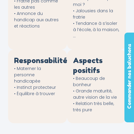
• Fratrie pas comme
moi ?
les autres
• Jalousies dans la
• Annonce du
fratrie
handicap aux autres
• Tendance à s’isoler
et réactions
à l’école, à la maison,
…
Commander nos baluchons
Responsabilités
Aspects
• Materner la
positifs
personne
• Beaucoup de
handicapée
bonheur
• Instinct protecteur
• Grande maturité,
• Équilibre à trouver
autre vision de la vie
• Relation très belle,
très pure