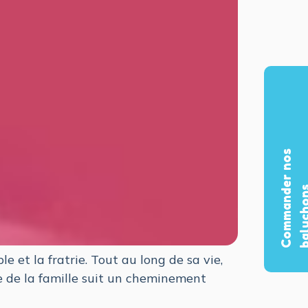
C
o
m
m
a
n
d
e
r
n
o
s
b
a
l
u
c
h
o
n
e et la fratrie. Tout au long de sa vie,
e de la famille suit un cheminement