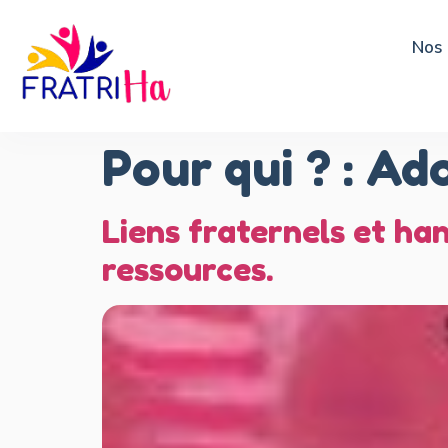
Nos 
Pour qui ? :
Ad
Liens fraternels et han
ressources.