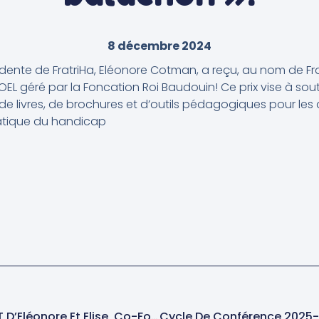
8 décembre 2024
ésidente de FratriHa, Eléonore Cotman, a reçu, au nom de Fra
L géré par la Foncation Roi Baudouin! Ce prix vise à souten
 de livres, de brochures et d’outils pédagogiques pour les
matique du handicap
DECOUVREZ LE PODCAST D’Eléonore Et Elise, Co-Fondatrices De FratriHa !