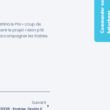
C
o
m
m
a
n
d
e
r
n
o
s
b
a
l
u
c
h
o
n
triHa le Prix « coup de
ir le projet « Mon p’tit
 accompagner les fratries
Suivant
Cycle De Conférence 2025-2026 : Fratrie, Droits Et Handicap