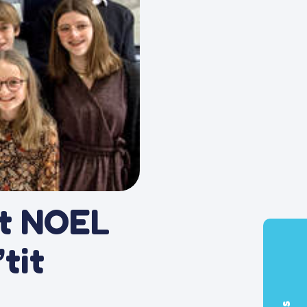
rt NOEL
tit