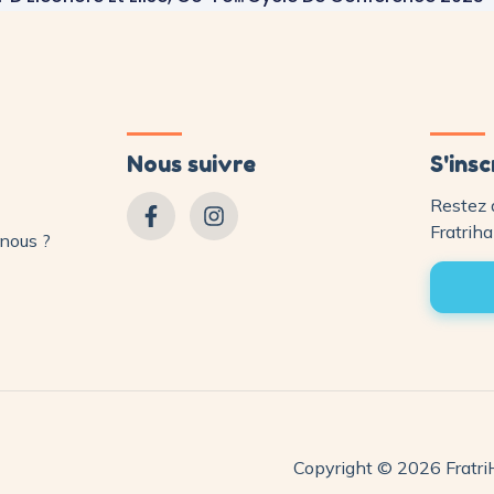
Nous suivre
S'insc
Restez 
Fratriha
nous ?
Copyright © 2026 FratriH