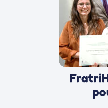
Fratri
po