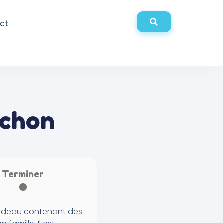
ct
uchon
Terminer
c cadeau contenant des