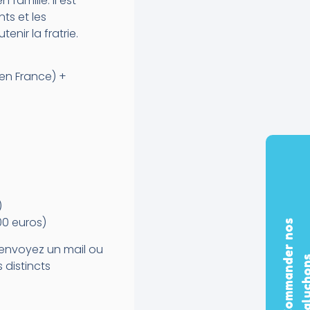
famille. Il est
ts et les
nir la fratrie.
€ en France) +
)
100 euros)
C
o
m
m
a
n
d
e
r
n
o
s
b
a
l
u
c
h
o
n
 envoyez un mail ou
 distincts