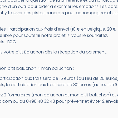
ur aborder la question de la différence et du handicap en 
d'un outil pour aider à exprimer les émotions. Les paren
t y trouver des pistes concrets pour accompagner et soute
illes : Participation aux frais d'envoi (10 € en Belgique, 20 
e libre pour soutenir notre projet, si vous le souhaitez.
ls : 50€
 votre p'tit Baluchon dès la réception du paiement.
n p'tit baluchon + mon baluchon :
participation aux frais sera de 15 euros (au lieu de 20 euros
ls, la participation aux frais sera de 80 euros (au lieu de 
ez 2 formulaires (mon baluchon et mon p'tit baluchon) et
a.com ou au 0498 48 32 48 pour prévenir et éviter 2 envois