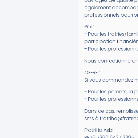
ouvrages de qualité po
également accompagné 
professionnels pourron
Prix :
- Pour les fratries/fam
participation financièr
- Pour les professionne
Nous confectionnerons
OFFRE :
Si vous commandez mo
- Pour les parents, la 
- Pour les professionne
Dans ce cas, rempliss
sms à fratriha@fratrih
FratriHa Asbl
BE76 7360 6437 2395