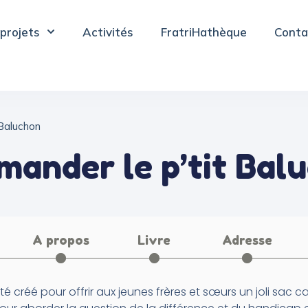
projets
Activités
FratriHathèque
Conta
 Baluchon
ander le p’tit Bal
A propos
Livre
Adresse
té créé pour offrir aux jeunes frères et sœurs un joli sa