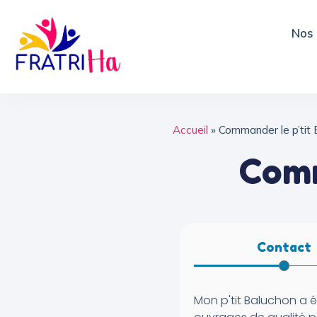
Nos 
Accueil
»
Commander le p’tit
Comm
Contact
Mon p'tit Baluchon a é